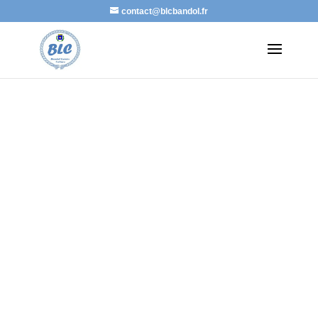
contact@blcbandol.fr