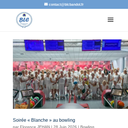
contact@blcbandol.fr
Soirée « Blanche » au bowling
par
Florence JEHAN
|
28 Juin 2026
|
Bowling